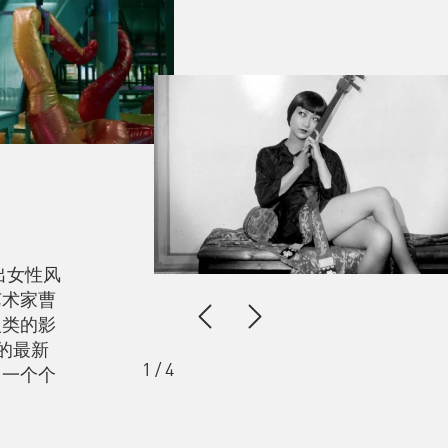
杰出女性风
艺术家曹
人类的影
年的最新
1
/
4
了一个个