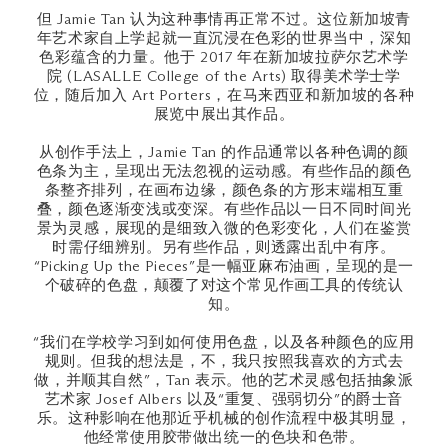
但 Jamie Tan 认为这种事情再正常不过。这位新加坡青
年艺术家自上学起就一直沉浸在色彩的世界当中，深知
色彩蕴含的力量。他于 2017 年在新加坡拉萨尔艺术学
院 (LASALLE College of the Arts) 取得美术学士学
位，随后加入 Art Porters，在马来西亚和新加坡的各种
展览中展出其作品。
从创作手法上，Jamie Tan 的作品通常以各种色调的颜
色条为主，呈现出无法忽视的运动感。有些作品的颜色
条整齐排列，在画布边缘，颜色条的方形末端相互重
叠，颜色逐渐变浅或变深。有些作品以一日不同时间光
景为灵感，展现的是细致入微的色彩变化，人们在鉴赏
时需仔细辨别。另有些作品，则透露出乱中有序。
“Picking Up the Pieces”是一幅亚麻布油画，呈现的是一
个破碎的色盘，颠覆了对这个常见作画工具的传统认
知。
“我们在学校学习到如何使用色盘，以及各种颜色的应用
规则。但我的想法是，不，我只按照我喜欢的方式去
做，并顺其自然”，Tan 表示。他的艺术灵感包括抽象派
艺术家 Josef Albers 以及“重复、强弱切分”的爵士音
乐。这种影响在他那近乎机械的创作流程中极其明显，
他经常使用胶带做出统一的色块和色带。