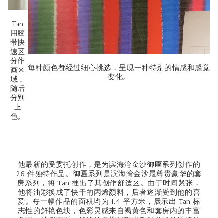
Tan
用胶
带快
速区
分作
每种颜色都经过细心挑选，呈现一种特别的情感和感觉
画区
变化。
域，
随后
分别
上
色。
他最新的受委托创作，是为滨海湾金沙御匾系列创作的
26 件独特作品。御匾系列是滨海湾金沙最尊贵豪华的套
房系列，将 Tan 推出了其创作舒适区。由于时间紧张，
他将油彩换成了快干的丙烯颜料，后者逐渐受到他的喜
爱。每一幅作品的面积均为 1.4 平方米，展示出 Tan 标
志性的鲜艳色块，色彩灵感来自褐黄色和套房内的丰富