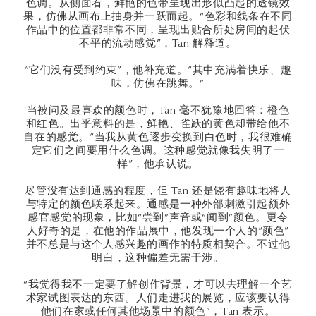
色调。从侧面看，鲜艳的色带呈现出形似凸起的透镜效
果，仿佛从画布上抽身并一跃而起。“色彩和线条在不同
作品中的位置都非常不同，呈现出贴合所处房间的起伏
不平的流动感觉”，Tan 解释道。
“它们没有受到约束”，他补充道。“其中充满着快乐、趣
味，仿佛在跳舞。”
当被问及最喜欢的颜色时，Tan 毫不犹豫地回答：橙色
和红色。出乎意料的是，鲜艳、雀跃的黄色却带给他不
自在的感觉。“当我从黄色逐步变换到白色时，我很难确
定它们之间要用什么色调。这种感觉就像我失明了一
样”，他承认说。
尽管没有达到通感的程度，但 Tan 还是饶有趣味地将人
与特定的颜色联系起来。通感是一种外部刺激引起额外
感官感觉的现象，比如“尝到”声音或“闻到”颜色。更令
人好奇的是，在他的作品展中，他发现一个人的“颜色”
并不总是与这个人感兴趣的画作的特质相契合。不过他
明白，这种偏差无需干涉。
“我觉得我不一定要了解创作背景，才可以去理解一个艺
术家试图表达的东西。人们走进我的展览，应该要认得
他们在家或任何其他场景中的颜色”，Tan 表示。