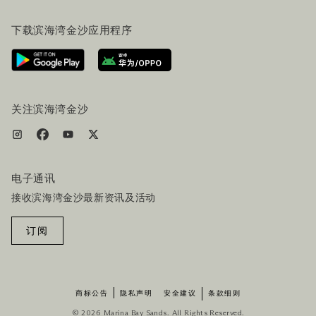
常见问题
旅行指南
下载滨海湾金沙应用程序
联系我们
行程规划
路线指引
服务设施
机票+酒店套餐
关注滨海湾金沙
电子通讯
接收滨海湾金沙最新资讯及活动
订阅
商标公告
隐私声明
安全建议
条款细则
© 2026 Marina Bay Sands. All Rights Reserved.