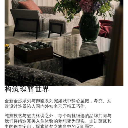
构筑瑰丽世界
全新金沙系列与御匾系列宛如城中静心圣殿，考究、别
致设计造景沁入国内外知名艺匠精工巧作。
纯熟技艺与魅力格调之外，每个精挑细选的品牌共同与
我们将缔造完美入住体验的梦想变为现实。走进蕴藏其
中的创意宇宙，探索筑梦之旅当中的无间羁绊。