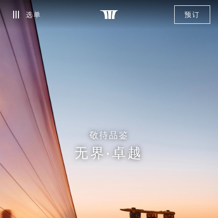
选单
预订
敬待品鉴
无界·卓越