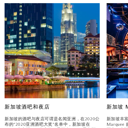
新加坡酒吧和夜店
新加坡 
新加坡的酒吧与夜店可谓是名闻亚洲，在2020公
新加坡丰
布的“2020亚洲酒吧大奖”名单中，新加坡在
Marqu