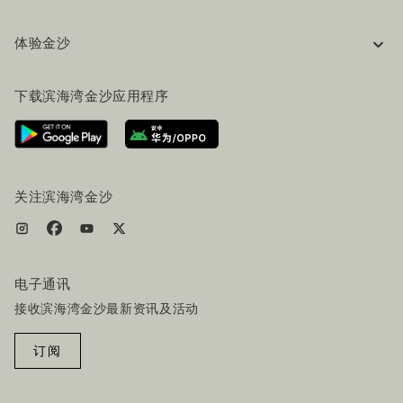
企业信息
体验金沙
工作机会
常见问题
旅行指南
下载滨海湾金沙应用程序
联系我们
行程规划
路线指引
服务设施
机票+酒店套餐
关注滨海湾金沙
电子通讯
接收滨海湾金沙最新资讯及活动
订阅