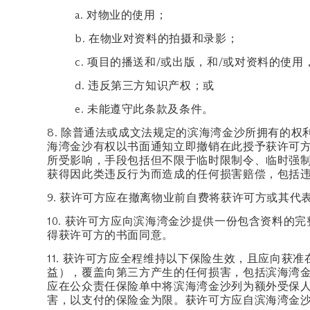
a. 对物业的使用；
b. 在物业对资料的拍摄和录影；
c. 项目的播送和/或出版，和/或对资料的
d. 违反第三方知识产权；或
e. 未能遵守此条款及条件。
8. 除普通法或成文法规定的滨海湾金沙所拥有的
海湾金沙有权以书面通知立即撤销在此授予获许可方
所受影响，手段包括但不限于临时限制令、临时强制
获得因此类违反行为而造成的任何损害赔偿，包括
9. 获许可方应在撤离物业前自费将获许可方或其
10. 获许可方应向滨海湾金沙提供一份包含资料
得获许可方的书面同意。
11. 获许可方应全程维持以下保险生效，且应向获
益），覆盖向第三方产生的任何损害，包括滨海湾金沙及
应在公众责任保险单中将滨海湾金沙列为额外受保
害，以支付的保险金为限。获许可方应自滨海湾金沙确