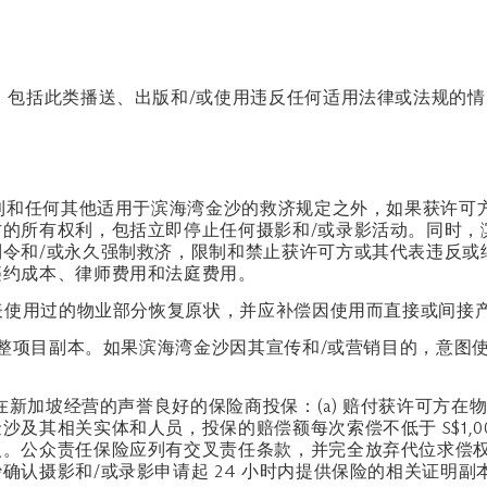
使用，包括此类播送、出版和/或使用违反任何适用法律或法规的
权利和任何其他适用于滨海湾金沙的救济规定之外，如果获许可
的所有权利，包括立即停止任何摄影和/或录影活动。同时，
令和/或永久强制救济，限制和禁止获许可方或其代表违反或
违约成本、律师费用和法庭费用。
代表使用过的物业部分恢复原状，并应补偿因使用而直接或间接
的完整项目副本。如果滨海湾金沙因其宣传和/或营销目的，意
准在新加坡经营的声誉良好的保险商投保：(a) 赔付获许可方
其相关实体和人员，投保的赔偿额每次索偿不低于 S$1,000
人。公众责任保险应列有交叉责任条款，并完全放弃代位求偿
认摄影和/或录影申请起 24 小时内提供保险的相关证明副