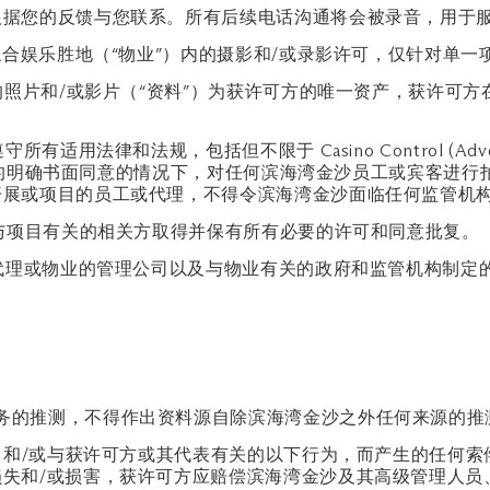
根据您的反馈与您联系。所有后续电话沟通将会被录音，用于
综合娱乐胜地（“物业”）内的摄影和/或录影许可，仅针对单
的照片和/或影片（“资料”）为获许可方的唯一资产，获许可
，包括但不限于 Casino Control (Advertising) Regu
相关方的明确书面同意的情况下，对任何滨海湾金沙员工或宾客进
开展或项目的员工或代理，不得令滨海湾金沙面临任何监管机
他与项目有关的相关方取得并保有所有必要的许可和同意批复。
沙代理或物业的管理公司以及与物业有关的政府和监管机构制定
服务的推测，不得作出资料源自除滨海湾金沙之外任何来源的推
为，和/或与获许可方或其代表有关的以下行为，而产生的任何
失和/或损害，获许可方应赔偿滨海湾金沙及其高级管理人员