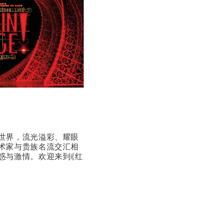
世界，流光溢彩、耀眼
术家与贵族名流交汇相
惑与激情。欢迎来到《红