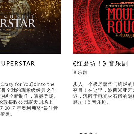
SUPERSTAR
《红磨坊！》 音乐剧
音乐剧
razy for You》《Into the
步入一个极尽奢华与绚烂的
部享誉全球的现象级经典之作
夺目！在这里，波西米亚艺
perstar》经全新制作，震撼登场。
遇，沉醉于电光火石般的魅
伦敦摄政公园露天剧场上
磨坊！》 音乐剧。
2017 年奥利弗奖“最佳音
数赞誉。