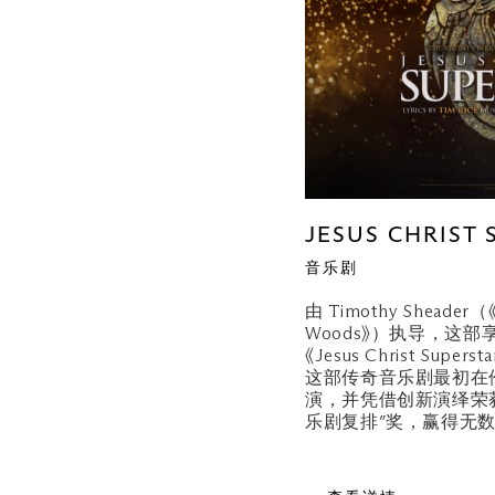
JESUS CHRIST 
音乐剧
由 Timothy Sheader（《C
Woods》）执导，这
《Jesus Christ Su
这部传奇音乐剧最初在
演，并凭借创新演绎荣获 
乐剧复排”奖，赢得无