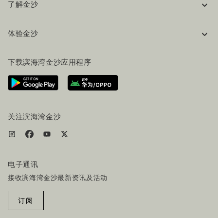
了解金沙
企业信息
体验金沙
工作机会
常见问题
旅行指南
下载滨海湾金沙应用程序
联系我们
行程规划
路线指引
服务设施
机票+酒店套餐
关注滨海湾金沙
电子通讯
接收滨海湾金沙最新资讯及活动
订阅