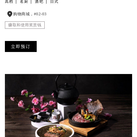
高档
名厨
酒吧
日式
购物商城，#02-03
赚取和使用奖赏钱
立即预订