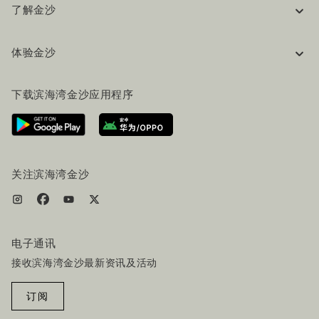
了解金沙
企业信息
体验金沙
工作机会
常见问题
旅行指南
下载滨海湾金沙应用程序
联系我们
行程规划
路线指引
服务设施
机票+酒店套餐
关注滨海湾金沙
电子通讯
接收滨海湾金沙最新资讯及活动
订阅