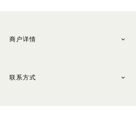
商户详情
地点
购物商城, #01-55
联系方式
最近的停车场：南区（蓝色区域）
营业时间
联系我们
周日至周四（含公共节假日）：上午 10:30 至晚上
10:00
电话：+65 6634 8825
周五及周六（含公共节假日前夕）：上午 10:30 至
网站
晚上 11:00
franckmuller.com