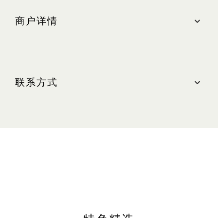
商户详情
地点
购物商城, #B2M-210
联系方式
最近的停车场：中区（橙色区域）
营业时间
联系我们
周日至周四（含公共节假日）：上午 10:30 至晚上
10:00
电话： +65 3158 3810
周五及周六（含公共节假日前夕）：上午 10:30 至
网站
晚上 11:00
iwc.com