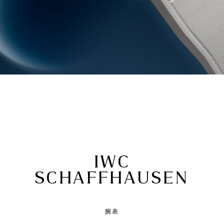
IWC
SCHAFFHAUSEN
腕表