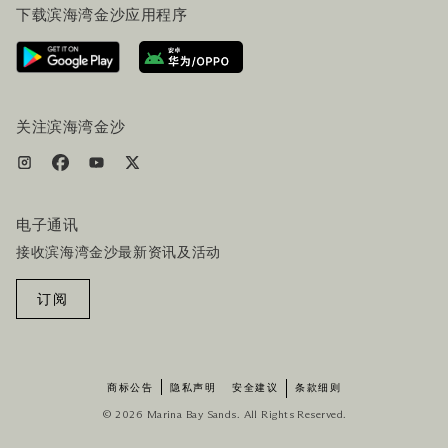
下载滨海湾金沙应用程序
联系我们
行程规划
路线指引
服务设施
机票+酒店套餐
关注滨海湾金沙
电子通讯
接收滨海湾金沙最新资讯及活动
订阅
商标公告
隐私声明
安全建议
条款细则
© 2026 Marina Bay Sands. All Rights Reserved.