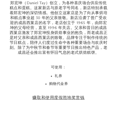
郑宏坤（Daniel Tay）创立，为各种喜庆场合供应传统
糕点和蛋糕。这家新店与原老字号同名，新店特别承载
着郑宏坤的深切情感。他创立这家店是为了向从事烘培
和糕点事业超 30 年的父亲致敬。新店沿袭了曾广受欢
迎的成昌西菓店的名字，老店创立于 1965 年，由郑宏
坤的父母经营，直至 1996 年关店。父亲和昔日的成昌
西菓店激发了郑宏坤投身烘焙事业的抱负，而老成昌正
是对父亲和成昌西菓店的致敬。品牌专注于制作传统的
节日糕点，陪伴人们度过生命中各种重要场合与欢庆时
刻。除了为中秋节和春节等重要节日推出特色产品，老
成昌还会推出富有怀旧气息的老式烘焙糕饼。
可使用：
礼券
购物代金券
赚取和使用度假胜地奖赏钱