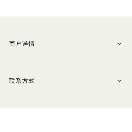
商户详情
地点
购物商城, #01-72
联系方式
最近的停车场：南区（蓝色区域）
营业时间
联系我们
周日至周四（含公共节假日）：上午 10:30 至晚上
10:00
电话：+65 6688 7341
周五及周六（含公共节假日前夕）：上午 10:30 至
晚上 11:00