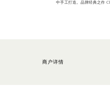
中手工打造。品牌经典之作 C
商户详情
地点
购物商城，#B1-86
最近的停车场： 北区（绿色区域
营业时间