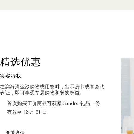
地点
购物商城, #B2-108
最近的停车场：南区（蓝色区域
营业时间
周日至周四（含公共节假日）：上午 
晚上 10:00
周五及周六（含公共节假日前夕
精选优惠
10:30 至晚上 11:00
宾客特权
在滨海湾金沙购物或用餐时，出示房卡或参会代
表证，即可享受专属购物和餐饮权益。
首次购买正价商品可获赠 Sandro 礼品一份
有效至 12 月 31 日
查看详情