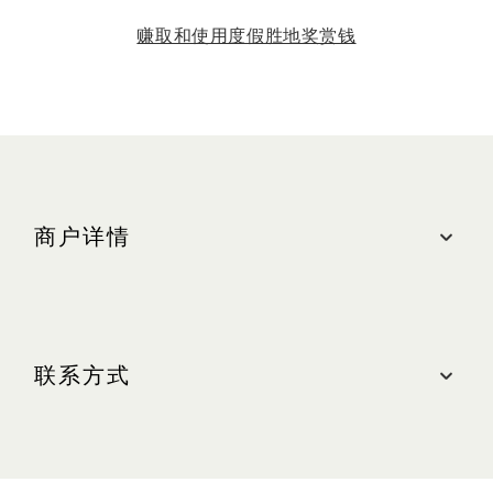
赚取和使用度假胜地奖赏钱
商户详情
地点
购物商城, #B2M-202
联系方式
最近的停车场：中区（橙色区域）
营业时间
联系我们
周日至周四（含公共节假日）：上午 10:30 至晚上
10:00
电话： +65 6634 9782