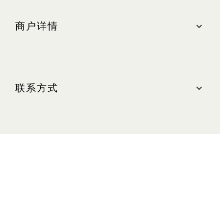
商户详情
地点
购物商城, #B2M-204
联系方式
最近的停车场：南区（蓝色区域）
营业时间
联系我们
周日至周四（含公共节假日）：上午 10:30 至晚上
10:00
电话： +65 6224 6753
周五及周六（含公共节假日前夕）：上午 10:30 至
网站
晚上 11:00
swatch.com