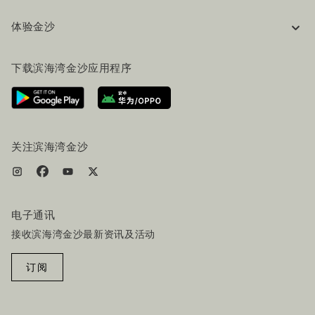
企业信息
体验金沙
工作机会
常见问题
旅行指南
下载滨海湾金沙应用程序
联系我们
行程规划
路线指引
服务设施
机票+酒店套餐
关注滨海湾金沙
电子通讯
接收滨海湾金沙最新资讯及活动
订阅