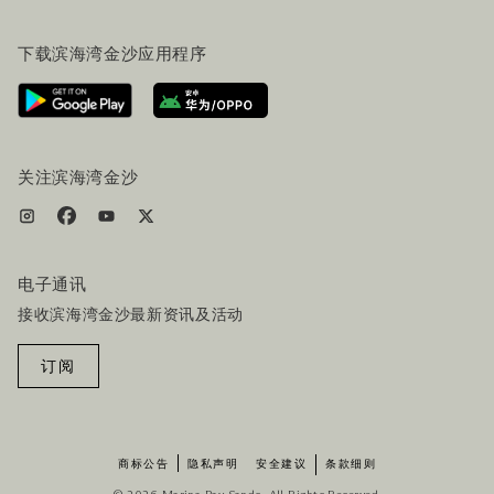
常见问题
旅行指南
下载滨海湾金沙应用程序
联系我们
行程规划
路线指引
服务设施
机票+酒店套餐
关注滨海湾金沙
电子通讯
接收滨海湾金沙最新资讯及活动
订阅
商标公告
隐私声明
安全建议
条款细则