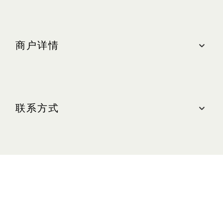
商户详情
地点
购物商城, #B2-56A
联系方式
最近的停车场：北区（绿色区域）
营业时间
联系我们
周日至周四（含公共节假日）：上午 10:30 至晚上
10:00
电话：+65 6688 7010
周五及周六（含公共节假日前夕）：上午 10:30 至
网站
晚上 11:00
venchi.sg