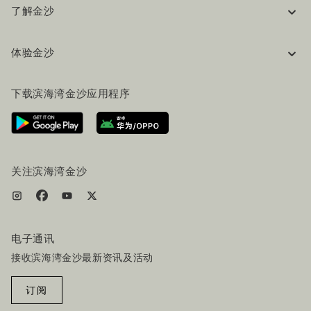
了解金沙
企业信息
体验金沙
工作机会
常见问题
旅行指南
下载滨海湾金沙应用程序
联系我们
行程规划
路线指引
服务设施
机票+酒店套餐
关注滨海湾金沙
电子通讯
接收滨海湾金沙最新资讯及活动
订阅