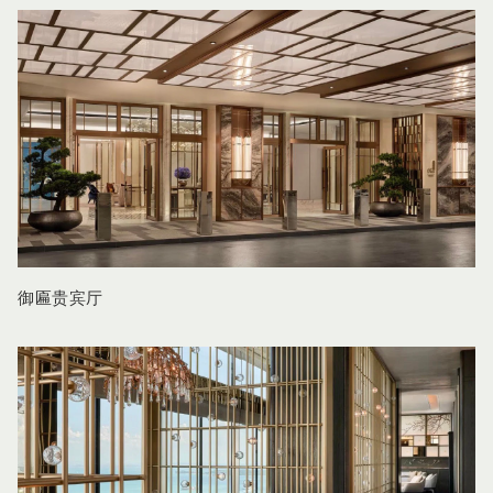
御匾贵宾厅