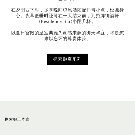
在夕阳西下时，尽享晚间鸡尾酒搭配开胃小点，松弛身
心。夜幕低垂时还可在一天结束前，到招牌御酒轩
(Residence Bar)小酌几杯。
以夏日宫殿的皇室典雅为灵感来源的御天华庭，将是您
难以忘怀的尊贵体验。
探索御匾系列
探索御天华庭