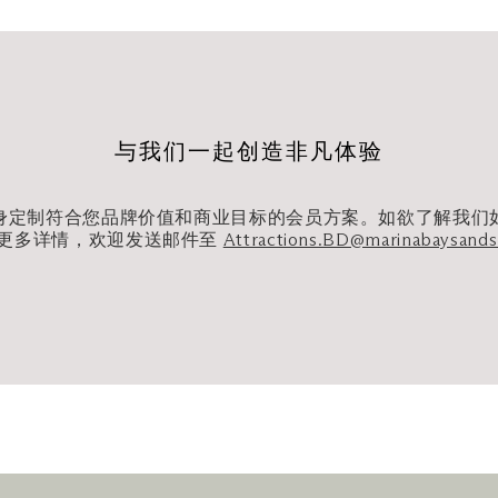
影举办私人企业活动的场地租赁可享 8.5 折优惠（视场地情
优惠
与我们一起创造非凡体验
身定制符合您品牌价值和商业目标的会员方案。如欲了解我们
更多详情，欢迎发送邮件至
Attractions.BD@marinabaysand