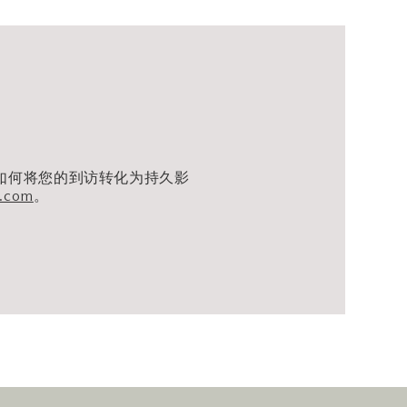
况而定）
如何将您的到访转化为持久影
s.com
。