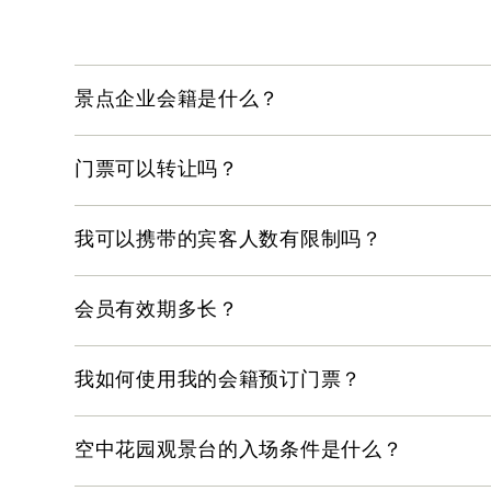
景点企业会籍是什么？
景点企业会员每日可获得一次免费优先进场权益，
每日总计五人。
门票可以转让吗？
可以。会员如果想要将其门票转让给同属一家公司
请注意：优先排队不适用于舢舨游船和光之魅影。
姓名，则该位新景点企业会员必须在展览入口出示
我可以携带的宾客人数有限制吗？
签署的授权书
企业会员每次可携带最多 4 位宾客，总共 5 人（1 
电子票
会员有效期多长？
员工证
自会籍确认日期起一年。
请注意：此流程仅适用于持有企业会籍的同一公司
我如何使用我的会籍预订门票？
我们的合作伙伴 GlobalTix 将为每位企业会
空中花园观景台的入场条件是什么？
请注意，每个门户的设置大约需要 14 至 21 个工作