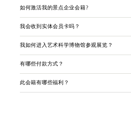
如果您游览期间由于天气恶劣而导致空中花园观景
如何激活我的景点企业会籍?
想了解更多信息，请参阅我们的
入场条件
。
一旦线下协议确定并达成共识，必须全额支付后，才能让我
我会收到实体会员卡吗？
不会发放实体卡。会员可通过 GlobalTix 预
我如何进入艺术科学博物馆参观展览？
会员必须在所预订展览的入口出示他们的电子票和
有哪些付款方式？
GlobalTix 通过以下方式受理企业会员付款：
此会籍有哪些福利？
支票
通过 Vendor@gov (Peppol) 的电子发票
企业会员享受一系列独家权益，包括：
在线转账
会籍年度内无限次游览：
信用卡（另收 3% 手续费）
艺术科学博物馆（常设展览及精选活
空中花园观景台