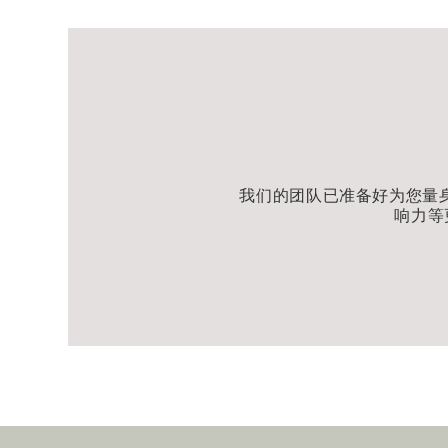
光之魅影
舢舨游船
在艺术科学博物馆、空中花园观景台和光之魅
凭有效电子票在 ArtScience Shop 享 9 折
艺术科学博物馆和空中花园观景台优先入场
每日入场总计五人（包括会员本人）
我们的团队已准备好为您量
响力等