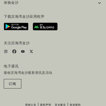
体验金沙
工作机会
常见问题
旅行指南
下载滨海湾金沙应用程序
联系我们
行程规划
路线指引
服务设施
机票+酒店套餐
关注滨海湾金沙
电子通讯
接收滨海湾金沙最新资讯及活动
订阅
商标公告
隐私声明
安全建议
条款细则