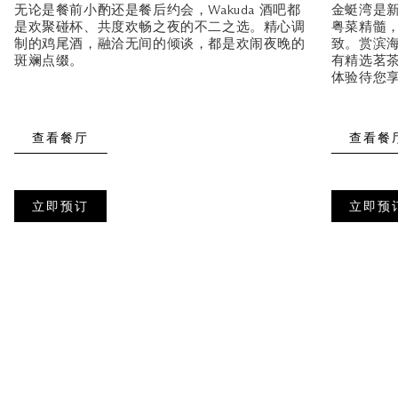
无论是餐前小酌还是餐后约会，Wakuda 酒吧都
金蜓湾是
是欢聚碰杯、共度欢畅之夜的不二之选。精心调
粤菜精髓
制的鸡尾酒，融洽无间的倾谈，都是欢闹夜晚的
致。赏滨
斑斓点缀。
有精选茗
体验待您
查看餐厅
查看餐
立即预订
立即预