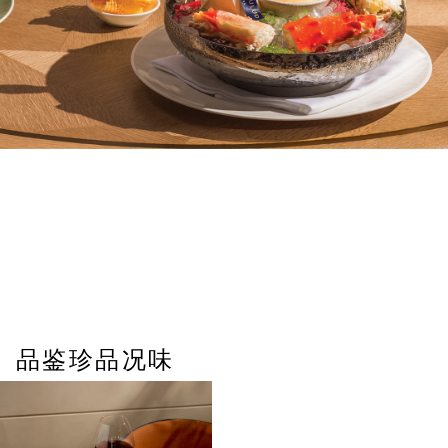
品鉴珍品况味