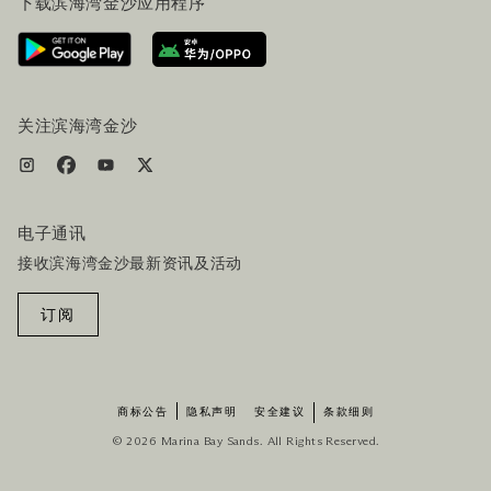
下载滨海湾金沙应用程序
联系我们
行程规划
路线指引
服务设施
机票+酒店套餐
关注滨海湾金沙
电子通讯
接收滨海湾金沙最新资讯及活动
订阅
商标公告
隐私声明
安全建议
条款细则
© 2026 Marina Bay Sands. All Rights Reserved.