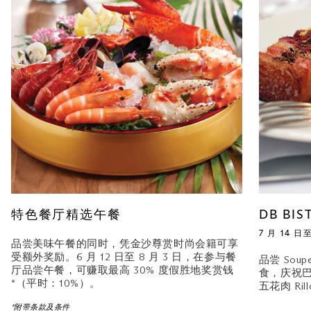
特色餐厅精选午餐
DB B
7 月 14 日至
品尝美味午餐的同时，凭金沙尊赏时尚会籍可享
受额外奖励。6 月 12 日至 8 月 3 日，在参与餐
品尝 Sou
厅品尝午餐，可赚取最高 30% 度假胜地奖赏钱
食，庆祝
*（平时：10%）。
五花肉 R
*附带条款及条件