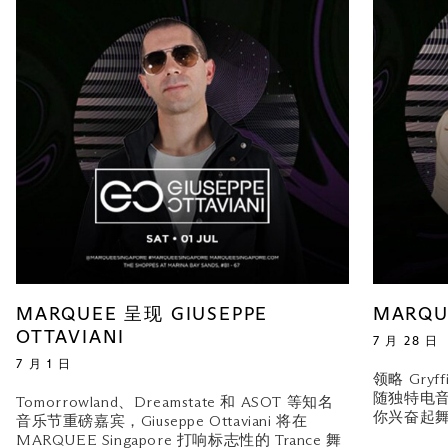
MARQUEE 呈现 GIUSEPPE
MARQU
OTTAVIANI
7 月 28 日
7 月 1 日
领略 Gry
随独特电
Tomorrowland、Dreamstate 和 ASOT 等知名
你兴奋起
音乐节重磅嘉宾，Giuseppe Ottaviani 将在
MARQUEE Singapore 打响标志性的 Trance 舞