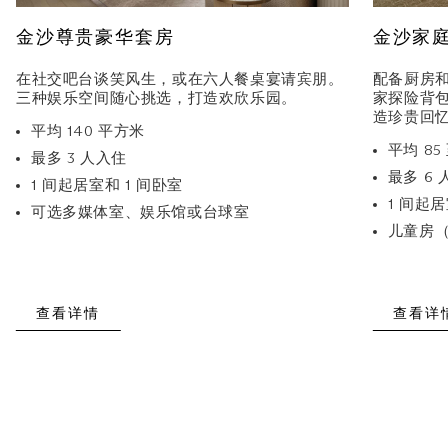
金沙尊贵豪华套房
金沙家
在社交吧台谈笑风生，或在六人餐桌宴请宾朋。
配备厨房
三种娱乐空间随心挑选，打造欢欣乐园。
家探险背
造珍贵回
平均 140 平方米
平均 85
最多 3 人入住
最多 6
1 间起居室和 1 间卧室
1 间起居
可选多媒体室、娱乐馆或台球室
儿童房
查看详情
查看详