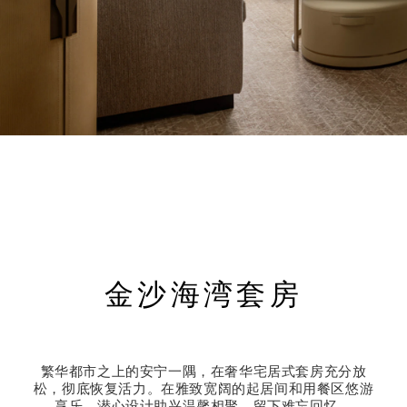
金沙海湾套房
繁华都市之上的安宁一隅，在奢华宅居式套房充分放
松，彻底恢复活力。在雅致宽阔的起居间和用餐区悠游
享乐，潜心设计助兴温馨相聚，留下难忘回忆。