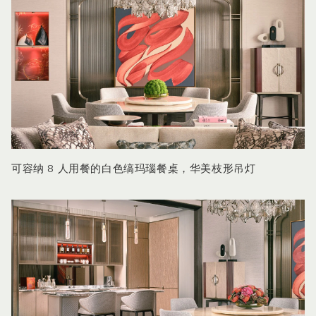
可容纳 8 人用餐的白色缟玛瑙餐桌，华美枝形吊灯