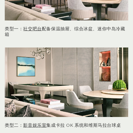
类型一：
社交吧台
配备保温抽屉、综合冰盆、迷你中岛冷藏
箱
类型二：
影音娱乐室
集成卡拉 OK 系统和维斯马拉台球桌