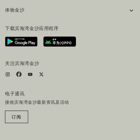
企业信息
体验金沙
工作机会
常见问题
旅行指南
下载滨海湾金沙应用程序
联系我们
行程规划
路线指引
服务设施
机票+酒店套餐
关注滨海湾金沙
电子通讯
接收滨海湾金沙最新资讯及活动
订阅