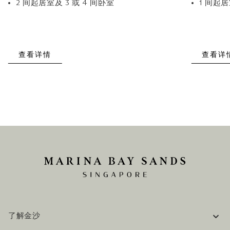
2 间起居室及 3 或 4 间卧室
1 间起居
查看详情
查看详
了解金沙