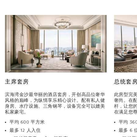
主席套房
总统套
滨海湾金沙最华丽的酒店套房，开创高品位奢华
此房型完
风格的巅峰，为纵情享乐精心设计。配有私人健
奢尚。在
身房、水疗设施、三角钢琴，设备完全可以媲美
杆，让您
私家豪宅。
在满足您
平均 600 平方米
平均 36
最多 12 人入住
最多 6