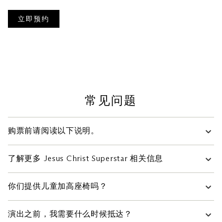
立即预约
购票前请阅读以下说明。
购买渠道：
建议观众线上购票。
了解更多 Jesus Christ Superstar 相关信息
在线购票（包括演出套票）不可赚取和使用金沙尊赏
这是一部仅面向基督徒的宗教演出吗？
时尚度假胜地奖赏钱。附带条款及条件。
你们提供儿童加高座椅吗？
所有门票一经售出，恕不退换，除非主办方另有说
不是。《Jesus Christ Superstar》是一部由 Tim Rice
明。
儿童加高座椅数量有限，先到先得。座椅不包含在门票内。
与 Andrew Lloyd Webber 携手创作且广受全球赞誉
演出之前，我需要什么时候抵达？
观众可自备儿童加高座椅。请注意，滨海湾金沙提供的儿童
的音乐剧。50 多年来，该剧深受世界各地不同背景
这部音乐剧以耶稣生命的最后几天为主要内容。演出