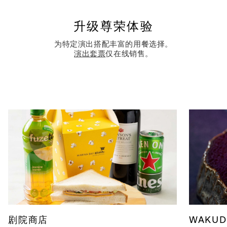
D 区：新币 68 元
语言
升级尊荣体验
#
高级包厢（4 人座）
：新币 752 - 832 元
英语
A 区包厢（4 人座）：新币 592 - 672 元
为特定演出搭配丰富的用餐选择。
时长
演出套票
仅在线销售。
*所示价格均不含预订费。该演出门票实行动态定价。
大约 160 分钟（20 分钟幕间休息）
#
Superstar VIP 和高级包厢（4 人座）包含专属入口并可在演出开始前领取
地点
节目手册。
金沙剧院
*
如需预订轮椅座位、陪同座位
，或有任何与残障人士观
条款及条件
演有关的咨询，请拨打电话 +65 6688 8826 或发送邮
件至
box_office@marinabaysands.com
联系我们。
售票及入场条款
团体预订
公司、活动、学校和团体预订，了解详情请访问
bas
easia.com/group-bookings
或发送邮件至
BaseXclu
sive@baseentertainment.com.sg
联系 Base
Entertainment Asia Corporate 团队。
剧院商店
WAKUD