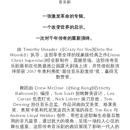
音乐剧
一张激发革命的专辑。
一个改变世界的启示。
一次对千年传奇的重新演绎。
由 Timothy Sheader（《Crazy for You》《Into the
Woods》）执导，这部享誉全球的现象级经典之作《Jesus
Christ Superstar》经全新制作，震撼登场。这部传奇音
乐剧最初在伦敦摄政公园露天剧场上演，并凭借创新演
绎荣获 2017 年奥利弗奖“最佳音乐剧复排”奖，赢得无
数赞誉。
舞蹈由 Drew McOnie（《King Kong》《Strictly
Ballroom》）编排，Tom Scutt 担纲舞美设计，Lee
Curran 负责灯光，Nick Lidster 操刀音效，Tom
Deering 担任音乐总监。作品词曲由艾美奖、格莱美
奖、奥斯卡奖和托尼奖这四大奖项的得主 Tim Rice 与
Andrew Lloyd Webber 创作，带您走进耶稣生命最后数
周的非凡篇章，通过犹大的视角，呈现一场扣人心弦的
舞台盛宴。这部传奇音乐剧的曲目展现了影响一代人的