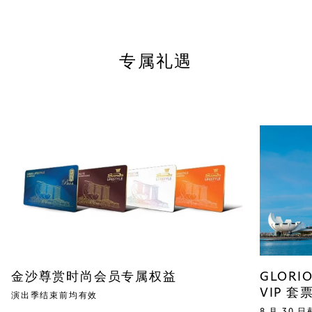
特定演员的演出，敬请谅解。
剧。
我将欣赏到怎样的音乐？
专属礼遇
您将欣赏到 Andrew Lloyd Webber 创作的精彩音乐
作品，包括气势磅礴的摇滚金曲、扣人心弦的抒情佳
作，以及令人难以忘怀的经典旋律，例如《I Don’t
Know How To Love Him》、《Gethsemane》和
《Superstar》。
金沙尊赏时尚会员专属权益
GLORI
VIP 套
演出季结束前均有效
8 月 30 