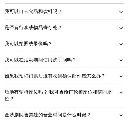
加高座椅仅限在活动场地内使用。
观众的喜爱。尽管该剧的灵感源于历史人物与事件，
过程中包含闪光灯、火焰、视觉特效、剧情所需的烟
活动开始前 60 分钟可入场。强烈建议提前到达。请注意，
但其深入探讨了友谊、抱负、忠诚、牺牲及人际关系
雾，以及舞台上对耶稣受难的描绘。
我可以自带食品和饮料吗？
迟到的观众需等待至合适的演出休息时间才可入场。
等普世主题。这是一部戏剧作品，并非旨在根据《圣
入场要求 (以出生日期为准)：
经》重述耶稣的生平。
除演出活动配套购买或赠送的食品和饮料之外，不得携带任
演出分级：建议 16 岁以上人士观看
是否有行李或物品寄存处？
何食品或饮料进入场馆。凡不属于演出活动配套购买或赠送
我之前从未观赏过《Jesus Christ Superstar》。我能看懂吗？
的食品和饮料，须在入场前食用完毕或丢弃。
推荐年龄：10 岁及以上
有，此次活动设有寄存处。
可以。您无需具备任何背景知识，即可尽情欣赏
年龄限制：10 岁以下儿童不得入场。
我可以拍照或录像吗？
《Jesus Christ Superstar》。故事情节清晰易懂，观众
所有宾客须购票入场。未购票者禁止入场。
可尽情沉浸于动人的音乐、精湛的表演与充满张力的
活动期间严禁拍照、录像、录音和直播。所有单反相机/可更
所有 16 岁以下儿童须由父母或监护人陪
叙事之中。作为一部全唱式音乐剧，整部作品完全以
我可以在活动期间使用洗手间吗？
换或内置变焦镜头的相机、无人机、运动相机（如 GoPro、
同。
歌曲叙事，自始至终为您呈现一场动感十足且引人入
DJI Osmo、Insta360、Akaso）及其他任何录影设备，均严
胜的摇滚歌剧体验。
参加者可在活动期间使用场地内的洗手间。我们建议观众在
所有持票人可能需要在入口处出示有效身份
禁携带进入场馆，此类设备可在剧院寄存处登记并寄存。
如果我预订门票后没有收到确认邮件该怎么办？
进入活动场地前先去使用洗手间，避免届时等候。您仅可在
证明，以参加有年龄限制的活动。将随机进
《Jesus Christ Superstar》是一部百老汇音乐剧吗？
演出适当的暂停时重新入场，敬请留意。
行年龄验证检查。无法在入场时提供所需身
如果您通过线上从滨海湾金沙购买门票，您会在完成购买后
份证明或文件的个人，演出主办方/场地管理
是的。《Jesus Christ Superstar》是一部享誉盛名的经
场地有轮椅座位吗？ 我可否预订轮椅座位和陪同座
一个小时之内收到确认邮件。如果您没有收到确认邮件：
方保留拒绝其入场的权利。未能遵守规定可
典百老汇音乐剧。作为一部全唱式音乐剧，该剧呈现
位？
能导致无法入场，并且不予退还费用。
了震撼人心的摇滚配乐、动感十足的舞蹈编排以及备
请检查收件箱中的垃圾邮件文件夹。
受赞誉的舞台布景。
重要通知：
如需预订轮椅座位、陪同座位，或有任何与残障人士观演有
请检查交易时填写的电邮地址是否正确。
金沙剧院售票处的营业时间是什么时候？
关的咨询，请拨打电话 +65 6688 8826 或发送邮件至
这部荣获奥利弗奖的作品由 Andrew Lloyd Webber
与所有现场剧院演出一样，演员阵容可能会
如需更多协助，请拨打电话 +65 6688 8826 联系滨
box_office@marinabaysands.com
联系我们。
作曲、Tim Rice 作词，50 多年来深深吸引了全球观
因例行演员轮替而有所不同。我们无法保证
金沙剧院售票处的营业时间为上午 11:00 至晚上 8:30。
海湾金沙售票处。
众，至今仍是戏剧史上极具影响力且备受赞誉的音乐