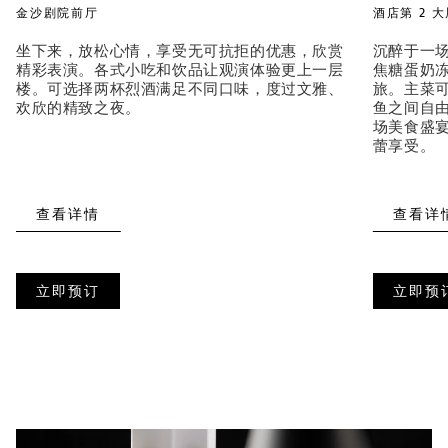
金沙剧院前厅
酒店第 2 
坐下来，放松心情，享受无可抗拒的优惠，欣赏
沉醉于一
精彩表演。各式小吃和饮品让观演体验更上一层
焦糖蛋奶冻
楼。可选择两杯烈酒满足不同口味，度过文雅、
旅。主菜
欢欣的精致之夜。
鱼之间自
场美食盛
蕾享受。
查看详情
查看详
立即预订
立即预