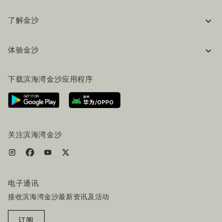
了解金沙
企业信息
体验金沙
工作机会
常见问题
旅行指南
下载滨海湾金沙应用程序
联系我们
行程规划
路线指引
服务设施
机票+酒店套餐
关注滨海湾金沙
电子通讯
接收滨海湾金沙最新资讯及活动
订阅