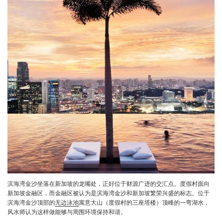
滨海湾金沙坐落在新加坡的龙嘴处，正好位于财源广进的交汇点。度假村面向
新加坡金融区，而金融区被认为是滨海湾金沙和新加坡繁荣兴盛的标志。位于
滨海湾金沙顶部的
无边泳池
寓意大山（度假村的三座塔楼）顶峰的一弯湖水，
风水师认为这样做能够与周围环境保持和谐。