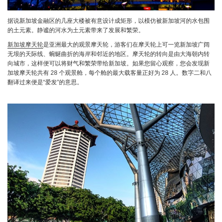
据说新加坡金融区的几座大楼被有意设计成矩形，以模仿被新加坡河的水包围
的土元素。静谧的河水为土元素带来了发展和繁荣。
新加坡摩天轮
是亚洲最大的观景摩天轮，游客们在摩天轮上可一览新加坡广阔
无垠的天际线、蜿蜒曲折的海岸和邻近的地区。摩天轮的转向是由大海朝内转
向城市，这样便可以将财气和繁荣带给新加坡。如果您留心观察，您会发现新
加坡摩天轮共有 28 个观景舱，每个舱的最大载客量正好为 28 人。数字二和八
翻译过来便是“爱发”的意思。