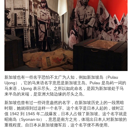
新加坡也有一些名字恐怕不太广为人知，例如新加坡岛（Pulau
Ujong），它的马来语名字意思是新加坡主岛。Pulau 是岛屿一词的
马来语，Ujong 表示尽头。之所以如此命名，是因为新加坡处于马
来半岛的末端，是亚洲大陆边缘的尽头之岛。
新加坡也曾有过一些诗意盎然的名字，在新加坡历史上的一段黑暗
时期，她就得到过这样一个名字。这个名字是日本人起的，彼时正
值 1942 到 1945 年二战爆发，日本人占领了新加坡。这个名字就是
昭南岛（Syonan-to），意思是南方之光，体现出日本人对新加坡的
重视程度。自日本从新加坡撤军后，这个名字便不再使用。