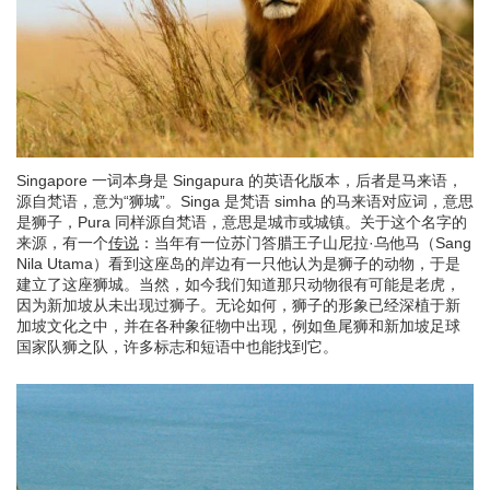
Singapore 一词本身是 Singapura 的英语化版本，后者是马来语，
源自梵语，意为“狮城”。Singa 是梵语 simha 的马来语对应词，意思
是狮子，Pura 同样源自梵语，意思是城市或城镇。关于这个名字的
来源，有一个
传说
：当年有一位苏门答腊王子山尼拉·乌他马（Sang
Nila Utama）看到这座岛的岸边有一只他认为是狮子的动物，于是
建立了这座狮城。当然，如今我们知道那只动物很有可能是老虎，
因为新加坡从未出现过狮子。无论如何，狮子的形象已经深植于新
加坡文化之中，并在各种象征物中出现，例如鱼尾狮和新加坡足球
国家队狮之队，许多标志和短语中也能找到它。