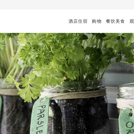
酒店住宿
购物
餐饮美食
ingapore
厅及空中酒吧
查看所有购物优惠
订阅购物商城电子通讯