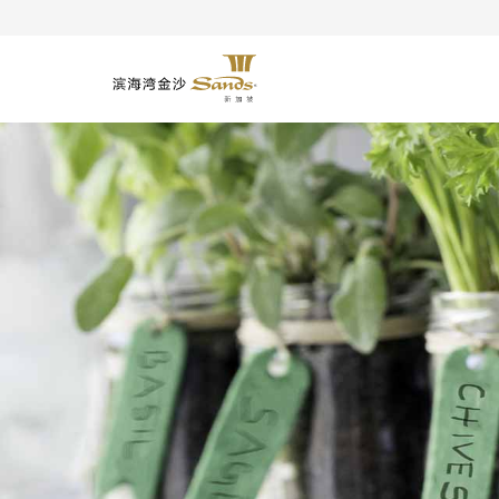
查看全部客房与套房
teamLab 超跃未来 & 光之魅影
赚取及兑换奖赏钱
会员专属优惠权益
金沙空中花园观景台
超跃未来：艺术与科学的汇聚点
CUT by Wolfgang Puck
Bread Street Kitchen By Gordon Ramsay
db Bistro & Oyster Bar by Daniel Boulud
LAVO 意大利餐厅及空中酒吧
丰盛午餐，丰富奖赏
MARQUEE S
LAVO 意大利餐