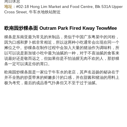
周日休息
：#02-18 Hong Lim Market and Food Centre, Blk 531A Upper
地址
Cross Street, 牛车水地铁站附近
欧南园炒粿条面 Outram Park Fired Kway TeowMee
粿条是东南亚最为常见的米制品，类似于中国广东粤菜中的河粉，
因为口感和萝卜糕非常相近，所以这两种小吃通常会出现在同一个
摊位之中。炒粿条在制作过程中会加入大量的猪油作为调味料，所
以可以说是新加坡小吃中最为油腻的一种，对于不喜油腻的食客来
说最好还是敬而远之，但如果你是不怕油腥无肉不欢的人，那炒粿
条一定可以满足你的胃口。
欧南园炒粿条面是一家位于牛车水的老店，其声名远扬的秘诀在于
并不全熟的炒蛋带来的鲜嫩多汁的口感，并在甜酱和猪油的用料上
极为考究，最后的成品香气扑鼻但又不至于过于油腻。