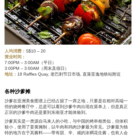
人均消费
：S$10 – 20
：
营业时间
7:00PM – 3:00AM（平日）
3:00PM – 3:00AM（周末及假日）
：18 Raffles Quay, 老巴刹节日市场, 直落亚逸地铁站附近
地址
各种沙爹摊
沙爹在亚洲美食图谱上已经占据了一席之地，只要是在相对高端一
些的烧烤餐厅中，总是可以看到沙爹牛肉出现在菜单上，但是真正
正宗的沙爹牛肉还是要到东南亚才能体验到。
沙爹其实是一类源自马来人的小吃，与中国的烤串相类似，但体积
较小，使用了姜黄腌制，以牛肉和鸡肉沙爹最为常见。沙爹最为独
特的地方在于其酱料——带有甜、辛、咸的浓稠花生酱，也有人会