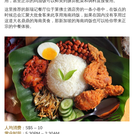
用，甚至正宗的鸡油饭可以鲜美到摒弃配菜和调料直接食用。
这里推荐的新瑞记餐厅位于莱佛士酒店旁的一条小巷中，在饭点的
时候总会汇聚大批食客来此享用海南鸡饭，如果在国内没有享用过
这道大名鼎鼎的海南美食，那新加坡的海南鸡饭也可以给你带来正
宗的中餐体验。
人均消费
：S$5 – 10
：5:30PM – 2:30AM
营业时间