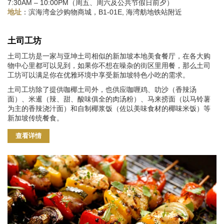
7:30AM – 10:00PM（周五、周六及公共节假日前夕）
：滨海湾金沙购物商城，B1-01E, 海湾舫地铁站附近
地址
土司工坊
土司工坊是一家与亚坤土司相似的新加坡本地美食餐厅，在各大购
物中心里都可以见到，如果你不想在噪杂的街区里用餐，那么土司
工坊可以满足你在优雅环境中享受新加坡特色小吃的需求。
土司工坊除了提供咖椰土司外，也供应咖喱鸡、叻沙（香辣汤
面）、米暹（辣、甜、酸味俱全的肉汤粉）、马来捞面（以马铃薯
为主的香辣浇汁面）和自制椰浆饭（佐以美味食材的椰味米饭）等
新加坡传统餐食。
查看详情