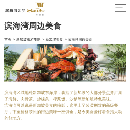
滨海湾周边美食
首页
新加坡旅游攻略
新加坡美食
滨海湾周边美食
滨海湾区域地处新加坡东海岸，囊括了新加坡的大部分景点并汇集
了海鲜、肉骨茶、炒粿条、椰浆饭、沙爹等新加坡特色美味。
滨海湾可以说是新加坡美食的缩影，这里上至装潢别致的高级餐
厅，下至价格亲民的街边美味一应俱全，是令美食爱好者食指大动
的好地方。