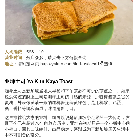
人均消费
：S$3 – 10
：分店众多，请点击下方链接查询
营业时间
：请浏览网页
http://yakun.com/find-us/local
查询
地址
亚坤土司 Ya Kun Kaya Toast
咖椰土司是新加坡当地人早餐和下午茶必不可少的茶点之一。如果
说烘烤过的酥脆土司是咖椰土司的口感的来源，那咖椰酱就是它的
灵魂，外表像黄油一般的咖椰酱泛着黄绿色，是用椰浆、鸡蛋、
糖、香料等调和而成，味道清新可口。
这里推荐给大家的亚坤土司可以说是新加坡小吃界的一大传奇，发
展至今已有超过70年的悠久历史，亚坤在初期只是一个小贩中心的
小档口，因其口味绝佳、出品稳定，逐渐成为了新加坡居民生活中
中不可割舍的部分。