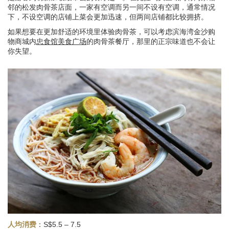
邻的松发肉骨茶店面，一家有空调而另一间不设有空调，通常情况
下，不设空调的店铺上菜会更加迅速，但两间店铺都比较拥挤。
如果想要在更加舒适的环境里体验肉骨茶，可以考虑滨海湾金沙购
物商城内
忠食馆美食广场
的肉骨茶餐厅，那里的正宗味道也不会让
你失望。
人均消费
：S$5.5 – 7.5