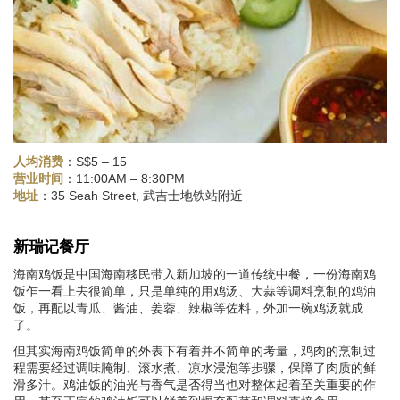
人均消费
：S$5 – 15
：11:00AM – 8:30PM
营业时间
：35 Seah Street, 武吉士地铁站附近
地址
新瑞记餐厅
海南鸡饭是中国海南移民带入新加坡的一道传统中餐，一份海南鸡
饭乍一看上去很简单，只是单纯的用鸡汤、大蒜等调料烹制的鸡油
饭，再配以青瓜、酱油、姜蓉、辣椒等佐料，外加一碗鸡汤就成
了。
但其实海南鸡饭简单的外表下有着并不简单的考量，鸡肉的烹制过
程需要经过调味腌制、滚水煮、凉水浸泡等步骤，保障了肉质的鲜
滑多汁。鸡油饭的油光与香气是否得当也对整体起着至关重要的作