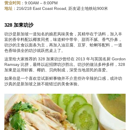
：9:00AM – 8:00PM
营业时间
：216/218 East Coast Rooad, 距友诺士地铁站900米
地址
328 加東叻沙
叻沙是新加坡一道知名的娘惹风味美食，其精华在于汤料，加入丰
富的香辛料配以椰浆同煮，味道鲜中带辛、甜而不腻、香气扑鼻，
叻沙的主食以面条为主，再加入油豆腐、豆芽、蛤蜊等配料，一道
色香味俱全的叻沙就跃然桌上了。
这里给大家推荐的 328 加東叻沙曾经在 2013 年与英国名厨 Gordon
Ramsay 比拼，最终以起招牌叻沙胜出。叻沙的做法多种多样，328
加東是运用虾酱、椰奶、贝肉制成，深受当地居民的喜爱。
如果你是一个喜欢尝试新鲜事物并不介意些许辛辣的口感，或许叻
沙真的是新加坡之旅不能错过的美食体验。