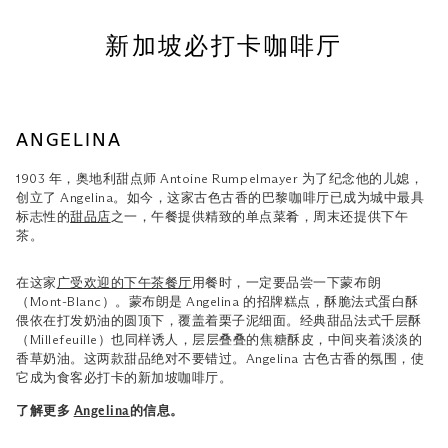
新加坡必打卡咖啡厅
ANGELINA
1903 年，奥地利甜点师 Antoine Rumpelmayer 为了纪念他的儿媳，
创立了 Angelina。如今，这家古色古香的巴黎咖啡厅已成为城中最具
标志性的
甜品店
之一，午餐提供精致的单点菜肴，周末还提供下午
茶。
在这家
广受欢迎的下午茶餐厅
用餐时，一定要品尝一下蒙布朗
（Mont-Blanc）。蒙布朗是 Angelina 的招牌糕点，酥脆法式蛋白酥
偎依在打发奶油的圆顶下，覆盖着栗子泥细面。经典甜品法式千层酥
（Millefeuille）也同样诱人，层层叠叠的焦糖酥皮，中间夹着淡淡的
香草奶油。这两款甜品绝对不要错过。Angelina 古色古香的氛围，使
它成为食客必打卡的新加坡咖啡厅。
了解更多
Angelina
的信息。