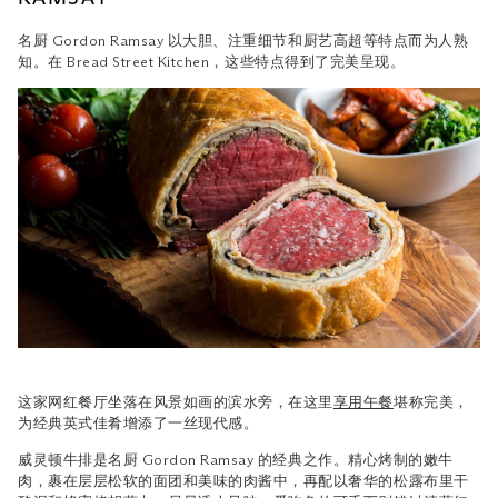
名厨 Gordon Ramsay 以大胆、注重细节和厨艺高超等特点而为人熟
知。在 Bread Street Kitchen，这些特点得到了完美呈现。
这家网红餐厅坐落在风景如画的滨水旁，在这里
享用午餐
堪称完美，
为经典英式佳肴增添了一丝现代感。
威灵顿牛排是名厨 Gordon Ramsay 的经典之作。精心烤制的嫩牛
肉，裹在层层松软的面团和美味的肉酱中，再配以奢华的松露布里干