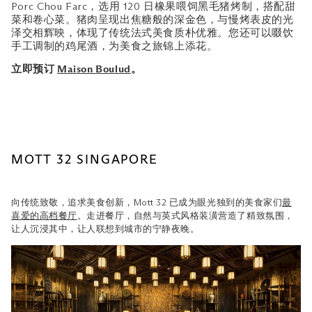
Porc Chou Farc，选用 120 日橡果喂饲黑毛猪烤制，搭配甜
菜和卷心菜。猪肉呈现出焦糖般的深金色，与慢烤表皮的光
泽交相辉映，体现了传统法式美食质朴优雅。您还可以啜饮
手工调制的鸡尾酒，为美食之旅锦上添花。
立即预订
Maison Boulud
。
MOTT 32 SINGAPORE
向传统致敬，追求美食创新，Mott 32 已成为眼光独到的美食家们
最
喜爱的高档餐厅
。走进餐厅，自然与英式风格装潢营造了精致氛围，
让人沉浸其中，让人联想到城市的宁静夜晚。