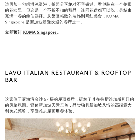
边再加一勺绵滑冰淇淋，拍照分享绝对不容错过。看似装在一个抢眼
的花盆里，但这是一个不折不扣的甜品，连同花盆都可以吃，是结束
完满一餐的绝佳选择。从繁复精致的装饰到网红美食，KOMA
Singapore 是
新加坡最受欢迎的餐厅
之一。
立即预订
KOMA Singapore
。
LAVO ITALIAN RESTAURANT & ROOFTOP
BAR
这家位于滨海湾金沙 57 层的屋顶餐厅，延续了其在拉斯维加斯和纽约
的风格氛围。背倚新加坡天际景色，品尝独具新加坡风情的高端意大
利美式菜肴，享受难忘
屋顶用餐
体验。