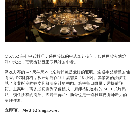
Mott 32 主打中式料理，采用传统的中式烹饪技艺，如使用柴火烤炉
和中式灶，烹调出彰显正宗风味的中餐。
网友力荐的 42 天苹果木北京烤鸭就是最好的证明。这道丰盛精致的佳
肴采用特制腌料，从开始制作到上桌需要 48 小时。其繁复的步骤造
就了金黄酥脆的鸭皮和鲜美多汁的鸭肉。烤鸭每日限量，需提前预
订。上菜时，请务必切换到录像模式，厨师将以独特的 Mott 式片鸭
法，锁住所有的肉汁。酱烤三弄和牛肋骨也是一道极具视觉冲击力的
美味佳肴。
立即预订
Mott 32 Singapore
。