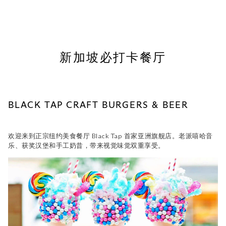
必打卡餐厅
Black Tap Craft Burgers & Beer
Bread Street Kitchen by Gordon Rams
新加坡必打卡餐厅
ay
CUT by Wolfgang Puck
KOMA Singapore
LAVO Italian Restaurant & Rooftop Ba
BLACK TAP CRAFT BURGERS & BEER
r
Mott 32 Singapore
欢迎来到正宗纽约美食餐厅 Black Tap 首家亚洲旗舰店。老派嘻哈音
Maison Boulud
乐、获奖汉堡和手工奶昔，带来视觉味觉双重享受。
Spago Dining Room by Wolfgang Puck
Wakuda Restaurant & Bar
Waku Ghin by Tetsuya Wakuda
Yardbird Southern Table & Bar