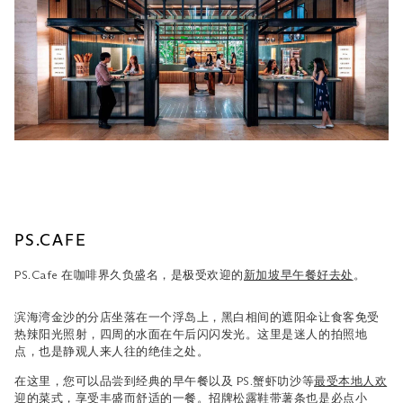
PS.CAFE
PS.Cafe 在咖啡界久负盛名，是极受欢迎的
新加坡早午餐好去处
。
滨海湾金沙的分店坐落在一个浮岛上，黑白相间的遮阳伞让食客免受
热辣阳光照射，四周的水面在午后闪闪发光。这里是迷人的拍照地
点，也是静观人来人往的绝佳之处。
在这里，您可以品尝到经典的早午餐以及 PS.蟹虾叻沙等
最受本地人欢
迎的菜式
，享受丰盛而舒适的一餐。招牌松露鞋带薯条也是必点小