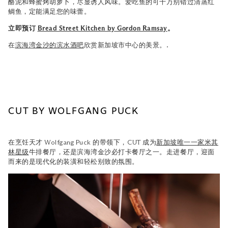
酪泥和蜂蜜烤胡萝卜，尽显诱人风味。
爱吃鱼的可千万别错过清蒸红
鲷鱼，定能满足您的味蕾。
立即预订
Bread Street Kitchen by Gordon Ramsay
。
.
在
滨海湾金沙的滨水酒吧
欣赏新加坡市中心的美景。
CUT BY WOLFGANG PUCK
在烹饪天才 Wolfgang Puck 的带领下，CUT 成为
新加坡唯一一家米其
林星级
牛排餐厅，还是滨海湾金沙必打卡餐厅之一。走进餐厅，迎面
而来的是现代化的装潢和轻松别致的氛围。