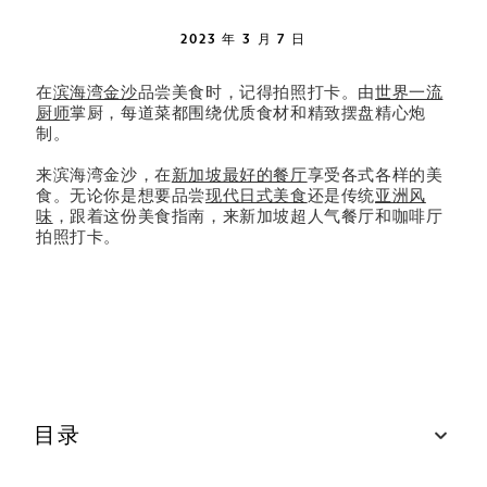
2023 年 3 月 7 日
在
滨海湾金沙
品尝美食时，记得拍照打卡。由
世界一流
厨师
掌厨，每道菜都围绕优质食材和精致摆盘精心炮
制。
来滨海湾金沙，在
新加坡最好的餐厅
享受各式各样的美
食。无论你是想要品尝
现代日式美食
还是传统
亚洲风
味
，跟着这份美食指南，来新加坡超人气餐厅和咖啡厅
拍照打卡。
目录