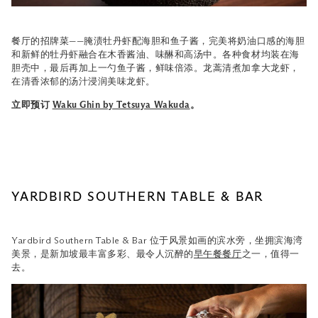
餐厅的招牌菜——腌渍牡丹虾配海胆和鱼子酱，完美将奶油口感的海胆
和新鲜的牡丹虾融合在木香酱油、味醂和高汤中。各种食材均装在海
胆壳中，最后再加上一勺鱼子酱，鲜味倍添。龙蒿清煮加拿大龙虾，
在清香浓郁的汤汁浸润美味龙虾。
立即预订
Waku Ghin by Tetsuya Wakuda
。
YARDBIRD SOUTHERN TABLE & BAR
Yardbird Southern Table & Bar 位于风景如画的滨水旁，坐拥滨海湾
美景，是新加坡最丰富多彩、最令人沉醉的
早午餐餐厅
之一，值得一
去。