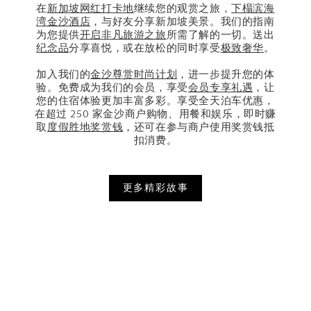
在
新加坡网红打卡地
继续您的观赏之旅，
下榻滨海
湾金沙酒店
，与好友分享新加坡美景。我们的指南
为您提供
开启非凡旅游之旅
所需了解的一切。送出
纪念品
分享喜悦，或在放松的同时享受
极致奢华
。
加入我们的
金沙尊赏时尚计划
，进一步提升您的体
验。免费成为我们的会员，享受
会员专享礼遇
，让
您的住宿体验更加丰富多彩。享受全天泊车优惠，
在超过 250 家金沙商户购物、用餐和娱乐，即时赚
取
度假胜地奖赏钱
，还可在参与商户使用奖赏钱抵
扣消费。
更多精彩故事