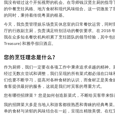
我没有错过这个开拓视野的机会。在导师钱汉贤主厨的指导
的中餐烹饪风格、地方食材和现代风味组合。这一切激发了
的同时，秉持着传统粤菜的根基。
今天，我负责管理娱乐场贵宾休息室的日常餐饮运营，同时
厅的行政副主厨，负责满足特别活动的餐饮要求。在 2018
我在众多知名餐饮机构积累了烹饪团队的领导经验，其中包括御宝轩
Treasure) 和雅亭假日酒店。
您的烹饪理念是什么？
作为厨师，我们一定要在各项工作中秉承追求卓越的精神。
经过无数次尝试和调整，我们呈现的所有菜式都必须在口味
们也要不断学习，提高对各种食材的认识，而食材正是美食
食客提供最好的服务，这就是我们对宾客的尊重方式。
您有哪些招牌菜？ 您是如何创造新菜式，不断给宾客带来惊
我的招牌菜大多是当地人和游客都很熟悉和青睐的经典粤菜
单的食材与浓郁的风味结合在一起，呈现出精致美馔。在红