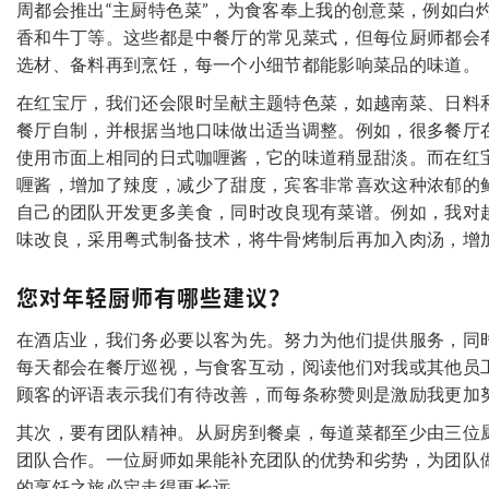
周都会推出“主厨特色菜”，为食客奉上我的创意菜，例如白
香和牛丁等。这些都是中餐厅的常见菜式，但每位厨师都会
选材、备料再到烹饪，每一个小细节都能影响菜品的味道。
在红宝厅，我们还会限时呈献主题特色菜，如越南菜、日料
餐厅自制，并根据当地口味做出适当调整。例如，很多餐厅
使用市面上相同的日式咖喱酱，它的味道稍显甜淡。而在红
喱酱，增加了辣度，减少了甜度，宾客非常喜欢这种浓郁的
自己的团队开发更多美食，同时改良现有菜谱。例如，我对
味改良，采用粤式制备技术，将牛骨烤制后再加入肉汤，增
您对年轻厨师有哪些建议？
在酒店业，我们务必要以客为先。努力为他们提供服务，同
每天都会在餐厅巡视，与食客互动，阅读他们对我或其他员
顾客的评语表示我们有待改善，而每条称赞则是激励我更加
其次，要有团队精神。从厨房到餐桌，每道菜都至少由三位
团队合作。一位厨师如果能补充团队的优势和劣势，为团队
的烹饪之旅必定走得更长远。