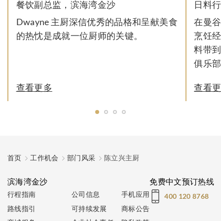
餐饮副总监，滨海湾金沙
日料
Dwayne 主厨深信优秀的品格和呈献美食
在曼谷
的热忱是成就一位厨师的关键。
烹饪经
料带到
俱乐
查看更多
查看
首页
工作机会
部门风采
陈立兴主厨
滨海湾金沙
免费中文预订热线
行程指南
公司信息
手机应用
400 120 8768
路线指引
可持续发展
商标公告